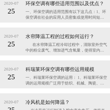
是用风机运转来降温，其通风降温设备有电
​环保空调有哪些适用范围以及优点？
2020-07
扇，风机，轴流风机，离心风机等，其特点是
25
一、环保空调的适用范围有以下这几点：1、环
价格便宜，安装方便，通风效果明显，降温效
保空调在社会的应用人员密集或使用时间短暂
果不佳
且需要快速降温的场所，如：礼堂、会议室、
教堂、学校、食堂、体育馆、展览馆、制鞋
厂、服装厂、玩具厂、菜市场等；2、有发热设
水帘降温工程的过程如何运行？
2020-07
备或高温的生产场所，如：机械加工、注塑、
25
在水帘降温工程冷却过程中，清除室外空气
电镀、冶金、印刷、食品加工、玻璃、家电等
中的粉尘废气、增加进气含氧量，使得室内空
生产车间：需要门户
气更为清新，工作环境空气品质更好。针对这
一类特殊高温作业岗位，最好的厂房降温方式
就是用冷风机与保温风管组合实现岗位精准降
科瑞莱环保空调有哪些运用规模
2020-07
温，能够把最便宜最有效果的凉风准确送到每
25
一、科瑞莱环保空调的运用： 1、科瑞莱环保空
个需
调的运用规模广泛用于纺织、机械、陶瓷、精
细化工、冶金、玻璃、五金、皮革等制作业；
2、电镀、电子、制鞋、印染、塑料、制衣、打
印、包装、食品等加工业； 3、医院、候诊
冷风机是如何降温？
2020-07
室、校园、候车室、超级商场、洗衣房 、厨
25