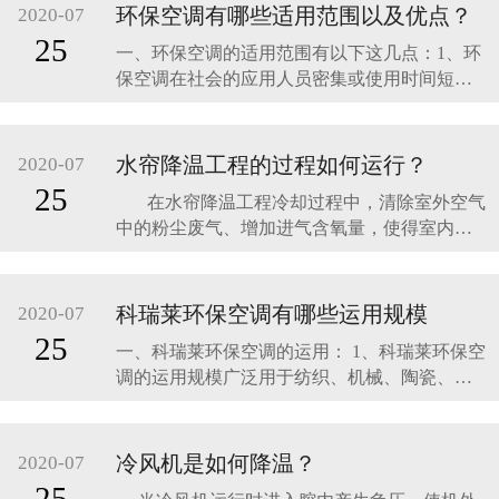
是用风机运转来降温，其通风降温设备有电
​环保空调有哪些适用范围以及优点？
2020-07
扇，风机，轴流风机，离心风机等，其特点是
25
一、环保空调的适用范围有以下这几点：1、环
价格便宜，安装方便，通风效果明显，降温效
保空调在社会的应用人员密集或使用时间短暂
果不佳
且需要快速降温的场所，如：礼堂、会议室、
教堂、学校、食堂、体育馆、展览馆、制鞋
厂、服装厂、玩具厂、菜市场等；2、有发热设
水帘降温工程的过程如何运行？
2020-07
备或高温的生产场所，如：机械加工、注塑、
25
在水帘降温工程冷却过程中，清除室外空气
电镀、冶金、印刷、食品加工、玻璃、家电等
中的粉尘废气、增加进气含氧量，使得室内空
生产车间：需要门户
气更为清新，工作环境空气品质更好。针对这
一类特殊高温作业岗位，最好的厂房降温方式
就是用冷风机与保温风管组合实现岗位精准降
科瑞莱环保空调有哪些运用规模
2020-07
温，能够把最便宜最有效果的凉风准确送到每
25
一、科瑞莱环保空调的运用： 1、科瑞莱环保空
个需
调的运用规模广泛用于纺织、机械、陶瓷、精
细化工、冶金、玻璃、五金、皮革等制作业；
2、电镀、电子、制鞋、印染、塑料、制衣、打
印、包装、食品等加工业； 3、医院、候诊
冷风机是如何降温？
2020-07
室、校园、候车室、超级商场、洗衣房 、厨
25